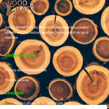
Astăzi, Wood Craft By Monica răspândește bucurie prin
obiecte unice și cadouri speciale, transpunând un vis în
realitate.
Link-uri utile
Politica de confidențialitate
Politica cookies
Contact
Strada Lotrului nr.45 Caracal jud. OLT